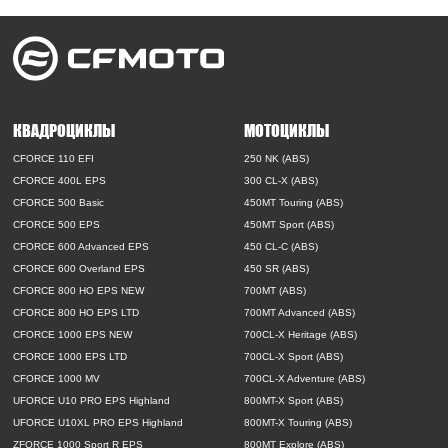
КВАДРОЦИКЛЫ
МОТОЦИКЛЫ
CFORCE 110 EFI
250 NK (ABS)
CFORCE 400L EPS
300 CL-X (ABS)
CFORCE 500 Basic
450MT Touring (ABS)
CFORCE 500 EPS
450MT Sport (ABS)
CFORCE 600 Advanced EPS
450 CL-C (ABS)
CFORCE 600 Overland EPS
450 SR (ABS)
CFORCE 800 HO EPS NEW
700MT (ABS)
CFORCE 800 HO EPS LTD
700MT Advanced (ABS)
CFORCE 1000 EPS NEW
700CL-X Heritage (ABS)
CFORCE 1000 EPS LTD
700CL-X Sport (ABS)
CFORCE 1000 MV
700CL-X Adventure (ABS)
UFORCE U10 PRO EPS Highland
800MT-X Sport (ABS)
UFORCE U10XL PRO EPS Highland
800MT-X Touring (ABS)
ZFORCE 1000 Sport R EPS
800MT Explore (ABS)