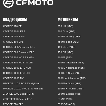
КВАДРОЦИКЛЫ
МОТОЦИКЛЫ
CFORCE 110 EFI
250 NK (ABS)
CFORCE 400L EPS
300 CL-X (ABS)
CFORCE 500 Basic
450MT Touring (ABS)
CFORCE 500 EPS
450MT Sport (ABS)
CFORCE 600 Advanced EPS
450 CL-C (ABS)
CFORCE 600 Overland EPS
450 SR (ABS)
CFORCE 800 HO EPS NEW
700MT (ABS)
CFORCE 800 HO EPS LTD
700MT Advanced (ABS)
CFORCE 1000 EPS NEW
700CL-X Heritage (ABS)
CFORCE 1000 EPS LTD
700CL-X Sport (ABS)
CFORCE 1000 MV
700CL-X Adventure (ABS)
UFORCE U10 PRO EPS Highland
800MT-X Sport (ABS)
UFORCE U10XL PRO EPS Highland
800MT-X Touring (ABS)
ZFORCE 1000 Sport R EPS
800MT Explore (ABS)
ZFORCE 950 Sport-4 EPS
675NK (ABS)
ZFORCE Z10 EPS
675SR-R (ABS)