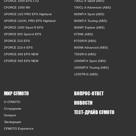
CFORCE 1000 EPS LTD
700CL-X Sport (ABS)
CFORCE 1000 MV
700CL-X Adventure (ABS)
UFORCE U10 PRO EPS Highland
800MT-X Sport (ABS)
UFORCE U10XL PRO EPS Highland
800MT-X Touring (ABS)
ZFORCE 1000 Sport R EPS
800MT Explore (ABS)
ZFORCE 950 Sport-4 EPS
675NK (ABS)
ZFORCE Z10 EPS
675SR-R (ABS)
ZFORCE Z10-4 EPS
800NK Advanced (ABS)
CFORCE 400 EPS NEW
750SR-S (ABS)
CFORCE 500 EPS NEW
1000MT-X Sport (ABS)
1000MT-X Touring (ABS)
1250TR-G (ABS)
МИР CFMOTO
ВОПРОС-ОТВЕТ
НОВОСТИ
O CFMOTO
Сотрудники
ТЕСТ-ДРАЙВ CFMOTO
Галерея
Экспедиции
CFMOTO Experience