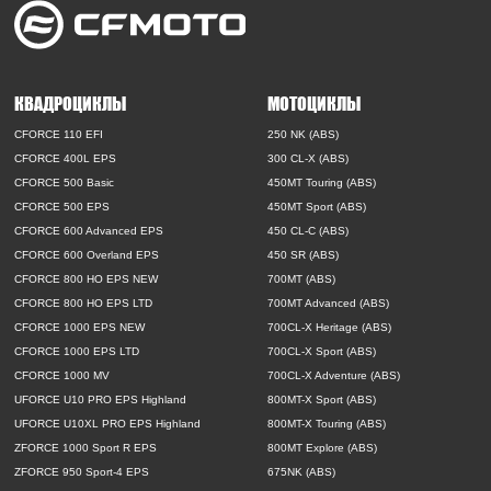
КВАДРОЦИКЛЫ
МОТОЦИКЛЫ
CFORCE 110 EFI
250 NK (ABS)
CFORCE 400L EPS
300 CL-X (ABS)
CFORCE 500 Basic
450MT Touring (ABS)
CFORCE 500 EPS
450MT Sport (ABS)
CFORCE 600 Advanced EPS
450 CL-C (ABS)
CFORCE 600 Overland EPS
450 SR (ABS)
CFORCE 800 HO EPS NEW
700MT (ABS)
CFORCE 800 HO EPS LTD
700MT Advanced (ABS)
CFORCE 1000 EPS NEW
700CL-X Heritage (ABS)
CFORCE 1000 EPS LTD
700CL-X Sport (ABS)
CFORCE 1000 MV
700CL-X Adventure (ABS)
UFORCE U10 PRO EPS Highland
800MT-X Sport (ABS)
UFORCE U10XL PRO EPS Highland
800MT-X Touring (ABS)
ZFORCE 1000 Sport R EPS
800MT Explore (ABS)
ZFORCE 950 Sport-4 EPS
675NK (ABS)