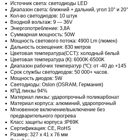
Источник света: светодиоды LED
Диапазон света: ближний + дальний, угол 10° и 20°
Кол-во светодиодов: 10 штук
Входной вольтаж: 9 — 36V
Энергопотребление: 3,8А
Суммарная мощность: 50W
Мощность светового потока: 4900 Lm (люмен)
Дальность освещения: 830 метров
Цветовая температура(CCT): холодный белый
Цветовая температура (К): 6000K-6500K
Диапазон рабочих температур (℃): от -40 до +145
Срок службы светодиодов: 50 000+ часов.
Мощность диодов: 5W
Светодиоды: Oslon (OSRAM, Германия)
КПД линзы 94%
Материал линзы: ударопрочный поликарбонат
Материал корпуса: алюминий, ударопрочный
Мгновенное включение/выключение без
предварительного прогрева
Класс защиты корпуса :IP69K
Сертификация: CE, RoHS
Размер: 327 х 41 х 76 мм