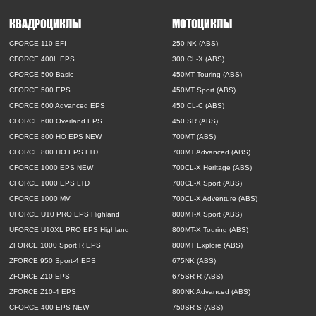
КВАДРОЦИКЛЫ
МОТОЦИКЛЫ
CFORCE 110 EFI
250 NK (ABS)
CFORCE 400L EPS
300 CL-X (ABS)
CFORCE 500 Basic
450MT Touring (ABS)
CFORCE 500 EPS
450MT Sport (ABS)
CFORCE 600 Advanced EPS
450 CL-C (ABS)
CFORCE 600 Overland EPS
450 SR (ABS)
CFORCE 800 HO EPS NEW
700MT (ABS)
CFORCE 800 HO EPS LTD
700MT Advanced (ABS)
CFORCE 1000 EPS NEW
700CL-X Heritage (ABS)
CFORCE 1000 EPS LTD
700CL-X Sport (ABS)
CFORCE 1000 MV
700CL-X Adventure (ABS)
UFORCE U10 PRO EPS Highland
800MT-X Sport (ABS)
UFORCE U10XL PRO EPS Highland
800MT-X Touring (ABS)
ZFORCE 1000 Sport R EPS
800MT Explore (ABS)
ZFORCE 950 Sport-4 EPS
675NK (ABS)
ZFORCE Z10 EPS
675SR-R (ABS)
ZFORCE Z10-4 EPS
800NK Advanced (ABS)
CFORCE 400 EPS NEW
750SR-S (ABS)