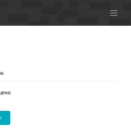
ны
цена:
е