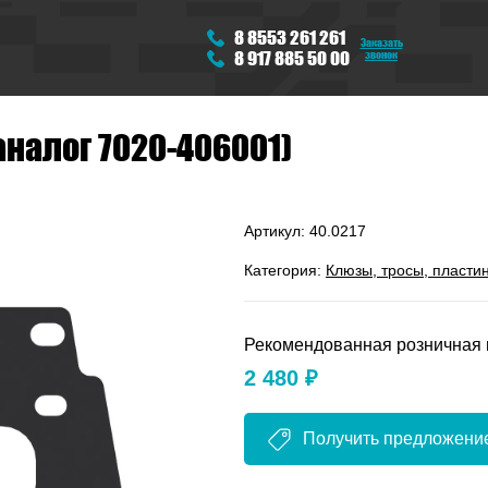
8 8553 261 261
Заказать
звонок
8 917 885 50 00
аналог 7020-406001)
Артикул:
40.0217
Категория:
Клюзы, тросы, пласти
Рекомендованная розничная 
2 480 ₽
Получить предложени