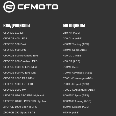
КВАДРОЦИКЛЫ
МОТОЦИКЛЫ
CFORCE 110 EFI
250 NK (ABS)
CFORCE 400L EPS
300 CL-X (ABS)
CFORCE 500 Basic
450MT Touring (ABS)
CFORCE 500 EPS
450MT Sport (ABS)
CFORCE 600 Advanced EPS
450 CL-C (ABS)
CFORCE 600 Overland EPS
450 SR (ABS)
CFORCE 800 HO EPS NEW
700MT (ABS)
CFORCE 800 HO EPS LTD
700MT Advanced (ABS)
CFORCE 1000 EPS NEW
700CL-X Heritage (ABS)
CFORCE 1000 EPS LTD
700CL-X Sport (ABS)
CFORCE 1000 MV
700CL-X Adventure (ABS)
UFORCE U10 PRO EPS Highland
800MT-X Sport (ABS)
UFORCE U10XL PRO EPS Highland
800MT-X Touring (ABS)
ZFORCE 1000 Sport R EPS
800MT Explore (ABS)
ZFORCE 950 Sport-4 EPS
675NK (ABS)