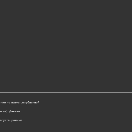
ние не является публичной
лама). Данные
ксплуатационные