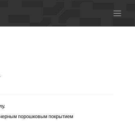
ы
лу.
м черным порошковым покрытием