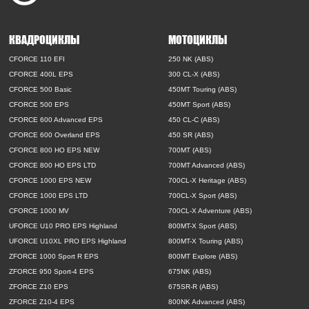
КВАДРОЦИКЛЫ
МОТОЦИКЛЫ
CFORCE 110 EFI
250 NK (ABS)
CFORCE 400L EPS
300 CL-X (ABS)
CFORCE 500 Basic
450MT Touring (ABS)
CFORCE 500 EPS
450MT Sport (ABS)
CFORCE 600 Advanced EPS
450 CL-C (ABS)
CFORCE 600 Overland EPS
450 SR (ABS)
CFORCE 800 HO EPS NEW
700MT (ABS)
CFORCE 800 HO EPS LTD
700MT Advanced (ABS)
CFORCE 1000 EPS NEW
700CL-X Heritage (ABS)
CFORCE 1000 EPS LTD
700CL-X Sport (ABS)
CFORCE 1000 MV
700CL-X Adventure (ABS)
UFORCE U10 PRO EPS Highland
800MT-X Sport (ABS)
UFORCE U10XL PRO EPS Highland
800MT-X Touring (ABS)
ZFORCE 1000 Sport R EPS
800MT Explore (ABS)
ZFORCE 950 Sport-4 EPS
675NK (ABS)
ZFORCE Z10 EPS
675SR-R (ABS)
ZFORCE Z10-4 EPS
800NK Advanced (ABS)