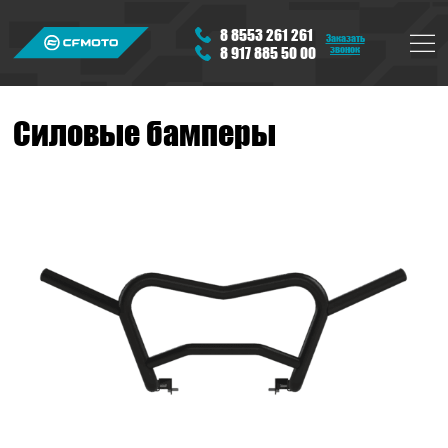
8 8553 261 261
Заказать
звонок
8 917 885 50 00
Силовые бамперы