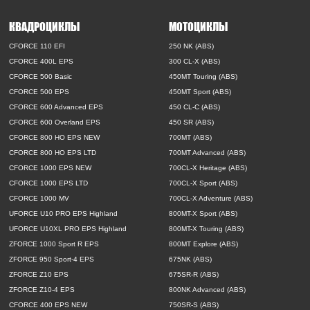
КВАДРОЦИКЛЫ
МОТОЦИКЛЫ
CFORCE 110 EFI
250 NK (ABS)
CFORCE 400L EPS
300 CL-X (ABS)
CFORCE 500 Basic
450MT Touring (ABS)
CFORCE 500 EPS
450MT Sport (ABS)
CFORCE 600 Advanced EPS
450 CL-C (ABS)
CFORCE 600 Overland EPS
450 SR (ABS)
CFORCE 800 HO EPS NEW
700MT (ABS)
CFORCE 800 HO EPS LTD
700MT Advanced (ABS)
CFORCE 1000 EPS NEW
700CL-X Heritage (ABS)
CFORCE 1000 EPS LTD
700CL-X Sport (ABS)
CFORCE 1000 MV
700CL-X Adventure (ABS)
UFORCE U10 PRO EPS Highland
800MT-X Sport (ABS)
UFORCE U10XL PRO EPS Highland
800MT-X Touring (ABS)
ZFORCE 1000 Sport R EPS
800MT Explore (ABS)
ZFORCE 950 Sport-4 EPS
675NK (ABS)
ZFORCE Z10 EPS
675SR-R (ABS)
ZFORCE Z10-4 EPS
800NK Advanced (ABS)
CFORCE 400 EPS NEW
750SR-S (ABS)