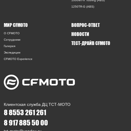
1000MT-X Touring (ABS)
1250TR-G (ABS)
МИР CFMOTO
ВОПРОС-ОТВЕТ
НОВОСТИ
O CFMOTO
Сотрудники
ТЕСТ-ДРАЙВ CFMOTO
Галерея
Экспедиции
CFMOTO Experience
Клиентская служба ДЦ ТСТ-МОТО
8 8553 261 261
8 917 885 50 00
tst-moto@yandex.ru