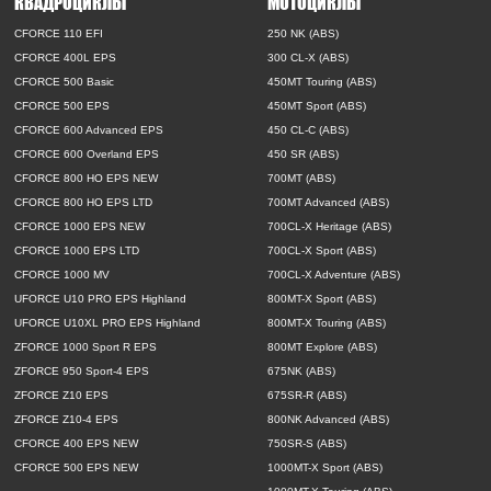
КВАДРОЦИКЛЫ
МОТОЦИКЛЫ
CFORCE 110 EFI
250 NK (ABS)
CFORCE 400L EPS
300 CL-X (ABS)
CFORCE 500 Basic
450MT Touring (ABS)
CFORCE 500 EPS
450MT Sport (ABS)
CFORCE 600 Advanced EPS
450 CL-C (ABS)
CFORCE 600 Overland EPS
450 SR (ABS)
CFORCE 800 HO EPS NEW
700MT (ABS)
CFORCE 800 HO EPS LTD
700MT Advanced (ABS)
CFORCE 1000 EPS NEW
700CL-X Heritage (ABS)
CFORCE 1000 EPS LTD
700CL-X Sport (ABS)
CFORCE 1000 MV
700CL-X Adventure (ABS)
UFORCE U10 PRO EPS Highland
800MT-X Sport (ABS)
UFORCE U10XL PRO EPS Highland
800MT-X Touring (ABS)
ZFORCE 1000 Sport R EPS
800MT Explore (ABS)
ZFORCE 950 Sport-4 EPS
675NK (ABS)
ZFORCE Z10 EPS
675SR-R (ABS)
ZFORCE Z10-4 EPS
800NK Advanced (ABS)
CFORCE 400 EPS NEW
750SR-S (ABS)
CFORCE 500 EPS NEW
1000MT-X Sport (ABS)