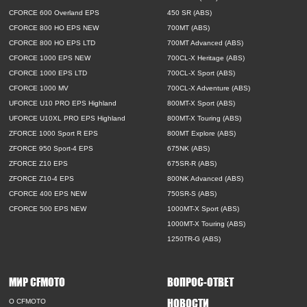
CFORCE 600 Overland EPS
450 SR (ABS)
CFORCE 800 HO EPS NEW
700MT (ABS)
CFORCE 800 HO EPS LTD
700MT Advanced (ABS)
CFORCE 1000 EPS NEW
700CL-X Heritage (ABS)
CFORCE 1000 EPS LTD
700CL-X Sport (ABS)
CFORCE 1000 MV
700CL-X Adventure (ABS)
UFORCE U10 PRO EPS Highland
800MT-X Sport (ABS)
UFORCE U10XL PRO EPS Highland
800MT-X Touring (ABS)
ZFORCE 1000 Sport R EPS
800MT Explore (ABS)
ZFORCE 950 Sport-4 EPS
675NK (ABS)
ZFORCE Z10 EPS
675SR-R (ABS)
ZFORCE Z10-4 EPS
800NK Advanced (ABS)
CFORCE 400 EPS NEW
750SR-S (ABS)
CFORCE 500 EPS NEW
1000MT-X Sport (ABS)
1000MT-X Touring (ABS)
1250TR-G (ABS)
МИР CFMOTO
ВОПРОС-ОТВЕТ
НОВОСТИ
O CFMOTO