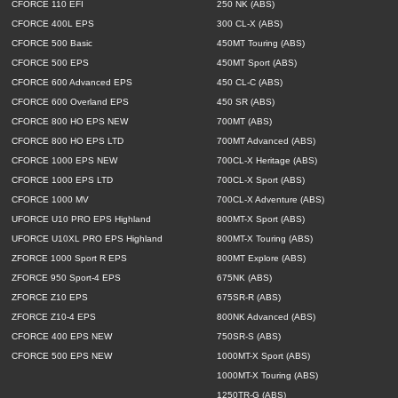
CFORCE 110 EFI
250 NK (ABS)
CFORCE 400L EPS
300 CL-X (ABS)
CFORCE 500 Basic
450MT Touring (ABS)
CFORCE 500 EPS
450MT Sport (ABS)
CFORCE 600 Advanced EPS
450 CL-C (ABS)
CFORCE 600 Overland EPS
450 SR (ABS)
CFORCE 800 HO EPS NEW
700MT (ABS)
CFORCE 800 HO EPS LTD
700MT Advanced (ABS)
CFORCE 1000 EPS NEW
700CL-X Heritage (ABS)
CFORCE 1000 EPS LTD
700CL-X Sport (ABS)
CFORCE 1000 MV
700CL-X Adventure (ABS)
UFORCE U10 PRO EPS Highland
800MT-X Sport (ABS)
UFORCE U10XL PRO EPS Highland
800MT-X Touring (ABS)
ZFORCE 1000 Sport R EPS
800MT Explore (ABS)
ZFORCE 950 Sport-4 EPS
675NK (ABS)
ZFORCE Z10 EPS
675SR-R (ABS)
ZFORCE Z10-4 EPS
800NK Advanced (ABS)
CFORCE 400 EPS NEW
750SR-S (ABS)
CFORCE 500 EPS NEW
1000MT-X Sport (ABS)
1000MT-X Touring (ABS)
1250TR-G (ABS)