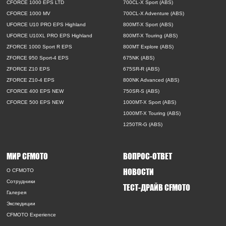
CFORCE 1000 EPS LTD
700CL-X Sport (ABS)
CFORCE 1000 MV
700CL-X Adventure (ABS)
UFORCE U10 PRO EPS Highland
800MT-X Sport (ABS)
UFORCE U10XL PRO EPS Highland
800MT-X Touring (ABS)
ZFORCE 1000 Sport R EPS
800MT Explore (ABS)
ZFORCE 950 Sport-4 EPS
675NK (ABS)
ZFORCE Z10 EPS
675SR-R (ABS)
ZFORCE Z10-4 EPS
800NK Advanced (ABS)
CFORCE 400 EPS NEW
750SR-S (ABS)
CFORCE 500 EPS NEW
1000MT-X Sport (ABS)
1000MT-X Touring (ABS)
1250TR-G (ABS)
МИР CFMOTO
ВОПРОС-ОТВЕТ
НОВОСТИ
O CFMOTO
Сотрудники
ТЕСТ-ДРАЙВ CFMOTO
Галерея
Экспедиции
CFMOTO Experience