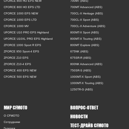
CFORCE 800 HO EPS NEW
700MT (ABS)
CFORCE 800 HO EPS LTD
700MT Advanced (ABS)
CFORCE 1000 EPS NEW
700CL-X Heritage (ABS)
CFORCE 1000 EPS LTD
700CL-X Sport (ABS)
CFORCE 1000 MV
700CL-X Adventure (ABS)
UFORCE U10 PRO EPS Highland
800MT-X Sport (ABS)
UFORCE U10XL PRO EPS Highland
800MT-X Touring (ABS)
ZFORCE 1000 Sport R EPS
800MT Explore (ABS)
ZFORCE 950 Sport-4 EPS
675NK (ABS)
ZFORCE Z10 EPS
675SR-R (ABS)
ZFORCE Z10-4 EPS
800NK Advanced (ABS)
CFORCE 400 EPS NEW
750SR-S (ABS)
CFORCE 500 EPS NEW
1000MT-X Sport (ABS)
1000MT-X Touring (ABS)
1250TR-G (ABS)
МИР CFMOTO
ВОПРОС-ОТВЕТ
НОВОСТИ
O CFMOTO
Сотрудники
ТЕСТ-ДРАЙВ CFMOTO
Галерея