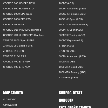
CFORCE 800 HO EPS NEW
700MT (ABS)
CFORCE 800 HO EPS LTD
700MT Advanced (ABS)
CFORCE 1000 EPS NEW
700CL-X Heritage (ABS)
CFORCE 1000 EPS LTD
700CL-X Sport (ABS)
CFORCE 1000 MV
700CL-X Adventure (ABS)
UFORCE U10 PRO EPS Highland
800MT-X Sport (ABS)
UFORCE U10XL PRO EPS Highland
800MT-X Touring (ABS)
ZFORCE 1000 Sport R EPS
800MT Explore (ABS)
ZFORCE 950 Sport-4 EPS
675NK (ABS)
ZFORCE Z10 EPS
675SR-R (ABS)
ZFORCE Z10-4 EPS
800NK Advanced (ABS)
CFORCE 400 EPS NEW
750SR-S (ABS)
CFORCE 500 EPS NEW
1000MT-X Sport (ABS)
1000MT-X Touring (ABS)
1250TR-G (ABS)
МИР CFMOTO
ВОПРОС-ОТВЕТ
НОВОСТИ
O CFMOTO
Сотрудники
ТЕСТ-ДРАЙВ CFMOTO