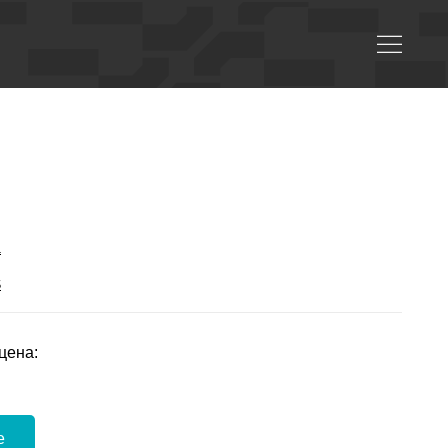
а
S
цена:
е