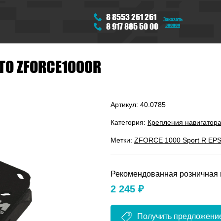
8 8553 261 261
Заказать
звонок
8 917 885 50 00
TO ZFORCE1000R
Артикул:
40.0785
Категория:
Крепления навигатор
Метки:
ZFORCE 1000 Sport R EP
Рекомендованная розничная 
2 245 ₽
Получить предложени