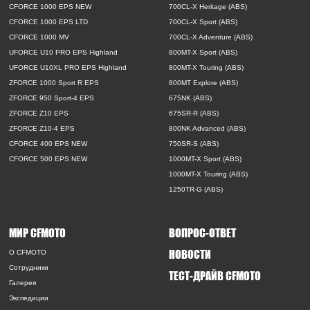
CFORCE 1000 EPS NEW
700CL-X Heritage (ABS)
CFORCE 1000 EPS LTD
700CL-X Sport (ABS)
CFORCE 1000 MV
700CL-X Adventure (ABS)
UFORCE U10 PRO EPS Highland
800MT-X Sport (ABS)
UFORCE U10XL PRO EPS Highland
800MT-X Touring (ABS)
ZFORCE 1000 Sport R EPS
800MT Explore (ABS)
ZFORCE 950 Sport-4 EPS
675NK (ABS)
ZFORCE Z10 EPS
675SR-R (ABS)
ZFORCE Z10-4 EPS
800NK Advanced (ABS)
CFORCE 400 EPS NEW
750SR-S (ABS)
CFORCE 500 EPS NEW
1000MT-X Sport (ABS)
1000MT-X Touring (ABS)
1250TR-G (ABS)
МИР CFMOTO
ВОПРОС-ОТВЕТ
НОВОСТИ
O CFMOTO
Сотрудники
ТЕСТ-ДРАЙВ CFMOTO
Галерея
Экспедиции