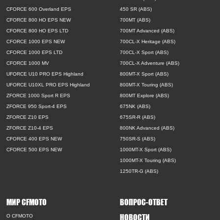
CFORCE 600 Overland EPS
450 SR (ABS)
CFORCE 800 HO EPS NEW
700MT (ABS)
CFORCE 800 HO EPS LTD
700MT Advanced (ABS)
CFORCE 1000 EPS NEW
700CL-X Heritage (ABS)
CFORCE 1000 EPS LTD
700CL-X Sport (ABS)
CFORCE 1000 MV
700CL-X Adventure (ABS)
UFORCE U10 PRO EPS Highland
800MT-X Sport (ABS)
UFORCE U10XL PRO EPS Highland
800MT-X Touring (ABS)
ZFORCE 1000 Sport R EPS
800MT Explore (ABS)
ZFORCE 950 Sport-4 EPS
675NK (ABS)
ZFORCE Z10 EPS
675SR-R (ABS)
ZFORCE Z10-4 EPS
800NK Advanced (ABS)
CFORCE 400 EPS NEW
750SR-S (ABS)
CFORCE 500 EPS NEW
1000MT-X Sport (ABS)
1000MT-X Touring (ABS)
1250TR-G (ABS)
МИР CFMOTO
ВОПРОС-ОТВЕТ
НОВОСТИ
O CFMOTO