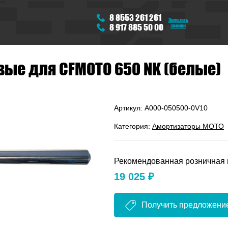
8 8553 261 261
Заказать
звонок
8 917 885 50 00
вые для CFMOTO 650 NK (белые)
Артикул:
A000-050500-0V10
Категория:
Амортизаторы МОТО
Рекомендованная розничная 
19 025 ₽
Получить предложени