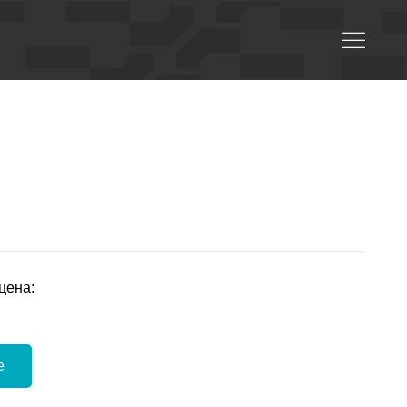
цена:
е