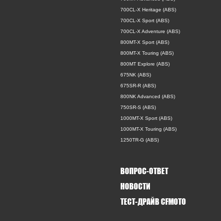
700CL-X Heritage (ABS)
700CL-X Sport (ABS)
700CL-X Adventure (ABS)
800MT-X Sport (ABS)
800MT-X Touring (ABS)
800MT Explore (ABS)
675NK (ABS)
675SR-R (ABS)
800NK Advanced (ABS)
750SR-S (ABS)
1000MT-X Sport (ABS)
1000MT-X Touring (ABS)
1250TR-G (ABS)
ВОПРОС-ОТВЕТ
НОВОСТИ
ТЕСТ-ДРАЙВ CFMOTO