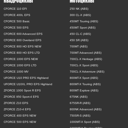
КВАДРОЦИКЛЫ
МОТОЦИКЛЫ
CFORCE 110 EFI
250 NK (ABS)
CFORCE 400L EPS
300 CL-X (ABS)
CFORCE 500 Basic
450MT Touring (ABS)
CFORCE 500 EPS
450MT Sport (ABS)
CFORCE 600 Advanced EPS
450 CL-C (ABS)
CFORCE 600 Overland EPS
450 SR (ABS)
CFORCE 800 HO EPS NEW
700MT (ABS)
CFORCE 800 HO EPS LTD
700MT Advanced (ABS)
CFORCE 1000 EPS NEW
700CL-X Heritage (ABS)
CFORCE 1000 EPS LTD
700CL-X Sport (ABS)
CFORCE 1000 MV
700CL-X Adventure (ABS)
UFORCE U10 PRO EPS Highland
800MT-X Sport (ABS)
UFORCE U10XL PRO EPS Highland
800MT-X Touring (ABS)
ZFORCE 1000 Sport R EPS
800MT Explore (ABS)
ZFORCE 950 Sport-4 EPS
675NK (ABS)
ZFORCE Z10 EPS
675SR-R (ABS)
ZFORCE Z10-4 EPS
800NK Advanced (ABS)
CFORCE 400 EPS NEW
750SR-S (ABS)
CFORCE 500 EPS NEW
1000MT-X Sport (ABS)