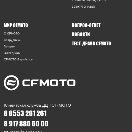
1000MT-X Touring (ABS)
1250TR-G (ABS)
МИР CFMOTO
ВОПРОС-ОТВЕТ
НОВОСТИ
O CFMOTO
Сотрудники
ТЕСТ-ДРАЙВ CFMOTO
Галерея
Экспедиции
CFMOTO Experience
Клиентская служба ДЦ ТСТ-МОТО
8 8553 261 261
8 917 885 50 00
tst-moto@yandex.ru