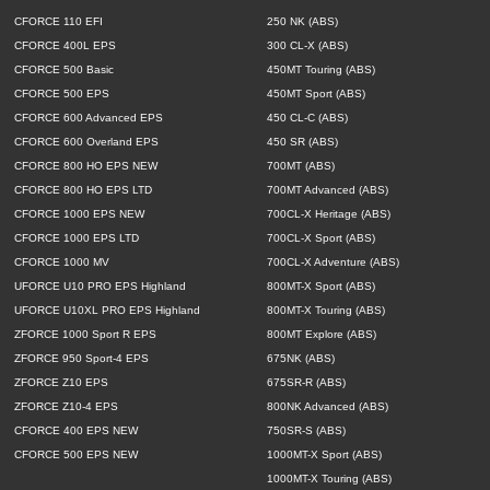
CFORCE 110 EFI
250 NK (ABS)
CFORCE 400L EPS
300 CL-X (ABS)
CFORCE 500 Basic
450MT Touring (ABS)
CFORCE 500 EPS
450MT Sport (ABS)
CFORCE 600 Advanced EPS
450 CL-C (ABS)
CFORCE 600 Overland EPS
450 SR (ABS)
CFORCE 800 HO EPS NEW
700MT (ABS)
CFORCE 800 HO EPS LTD
700MT Advanced (ABS)
CFORCE 1000 EPS NEW
700CL-X Heritage (ABS)
CFORCE 1000 EPS LTD
700CL-X Sport (ABS)
CFORCE 1000 MV
700CL-X Adventure (ABS)
UFORCE U10 PRO EPS Highland
800MT-X Sport (ABS)
UFORCE U10XL PRO EPS Highland
800MT-X Touring (ABS)
ZFORCE 1000 Sport R EPS
800MT Explore (ABS)
ZFORCE 950 Sport-4 EPS
675NK (ABS)
ZFORCE Z10 EPS
675SR-R (ABS)
ZFORCE Z10-4 EPS
800NK Advanced (ABS)
CFORCE 400 EPS NEW
750SR-S (ABS)
CFORCE 500 EPS NEW
1000MT-X Sport (ABS)
1000MT-X Touring (ABS)