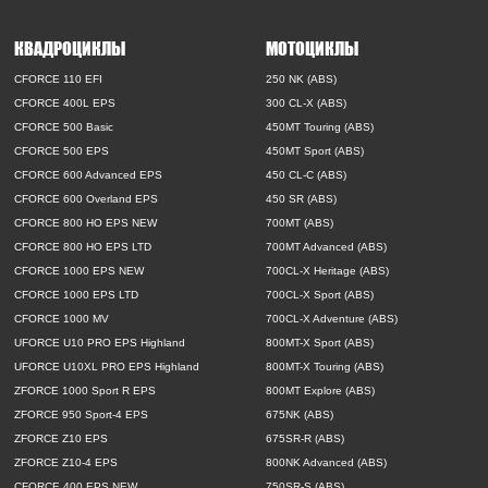
КВАДРОЦИКЛЫ
МОТОЦИКЛЫ
CFORCE 110 EFI
250 NK (ABS)
CFORCE 400L EPS
300 CL-X (ABS)
CFORCE 500 Basic
450MT Touring (ABS)
CFORCE 500 EPS
450MT Sport (ABS)
CFORCE 600 Advanced EPS
450 CL-C (ABS)
CFORCE 600 Overland EPS
450 SR (ABS)
CFORCE 800 HO EPS NEW
700MT (ABS)
CFORCE 800 HO EPS LTD
700MT Advanced (ABS)
CFORCE 1000 EPS NEW
700CL-X Heritage (ABS)
CFORCE 1000 EPS LTD
700CL-X Sport (ABS)
CFORCE 1000 MV
700CL-X Adventure (ABS)
UFORCE U10 PRO EPS Highland
800MT-X Sport (ABS)
UFORCE U10XL PRO EPS Highland
800MT-X Touring (ABS)
ZFORCE 1000 Sport R EPS
800MT Explore (ABS)
ZFORCE 950 Sport-4 EPS
675NK (ABS)
ZFORCE Z10 EPS
675SR-R (ABS)
ZFORCE Z10-4 EPS
800NK Advanced (ABS)
CFORCE 400 EPS NEW
750SR-S (ABS)