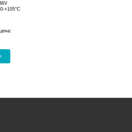
-36V
40-+105°C
цена:
е