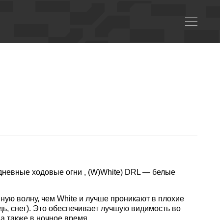
дневные ходовые огни , (W)White) DRL — белые
ную волну, чем White и лучше проникают в плохие
ь, снег). Это обеспечивает лучшую видимость во
 а также в ночное время.