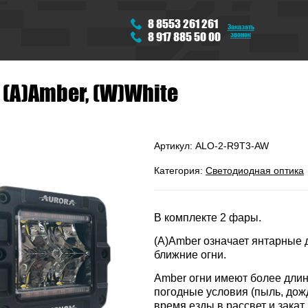
8 8553 261 261
Заказать
звонок
8 917 885 50 00
(A)Amber, (W)White
Артикул:
ALO-2-R9T3-AW
Категория:
Светодиодная оптика
В комплекте 2 фары.
(A)Amber означает янтарные 
ближние огни.
Amber огни имеют более длин
погодные условия (пыль, дожд
время езды в рассвет и закат,