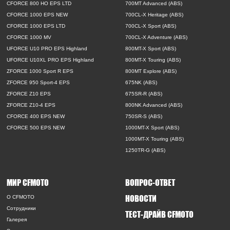
CFORCE 800 HO EPS LTD
700MT Advanced (ABS)
CFORCE 1000 EPS NEW
700CL-X Heritage (ABS)
CFORCE 1000 EPS LTD
700CL-X Sport (ABS)
CFORCE 1000 MV
700CL-X Adventure (ABS)
UFORCE U10 PRO EPS Highland
800MT-X Sport (ABS)
UFORCE U10XL PRO EPS Highland
800MT-X Touring (ABS)
ZFORCE 1000 Sport R EPS
800MT Explore (ABS)
ZFORCE 950 Sport-4 EPS
675NK (ABS)
ZFORCE Z10 EPS
675SR-R (ABS)
ZFORCE Z10-4 EPS
800NK Advanced (ABS)
CFORCE 400 EPS NEW
750SR-S (ABS)
CFORCE 500 EPS NEW
1000MT-X Sport (ABS)
1000MT-X Touring (ABS)
1250TR-G (ABS)
МИР CFMOTO
ВОПРОС-ОТВЕТ
НОВОСТИ
O CFMOTO
Сотрудники
ТЕСТ-ДРАЙВ CFMOTO
Галерея