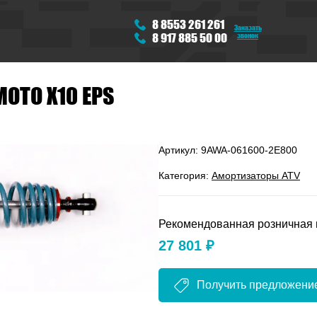
8 8553 261 261
Заказать
звонок
8 917 885 50 00
OTO X10 EPS
Артикул:
9AWA-061600-2E800
Категория:
Амортизаторы ATV
Рекомендованная розничная 
27 801 ₽
Получить предложени