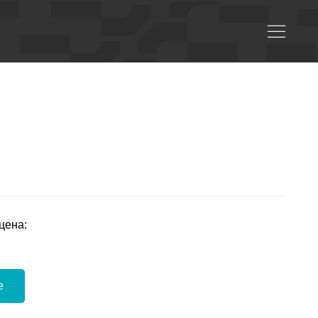
цена:
е