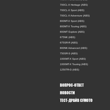
700CL-X Heritage (ABS)
700CL-X Sport (ABS)
700CL-X Adventure (ABS)
800MT-X Sport (ABS)
800MT-X Touring (ABS)
800MT Explore (ABS)
675NK (ABS)
675SR-R (ABS)
800NK Advanced (ABS)
750SR-S (ABS)
1000MT-X Sport (ABS)
1000MT-X Touring (ABS)
1250TR-G (ABS)
ВОПРОС-ОТВЕТ
НОВОСТИ
ТЕСТ-ДРАЙВ CFMOTO