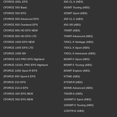
CFORCE 400L EPS
300 CL-X (ABS)
CFORCE 500 Basic
450MT Touring (ABS)
CFORCE 500 EPS
450MT Sport (ABS)
CFORCE 600 Advanced EPS
450 CL-C (ABS)
CFORCE 600 Overland EPS
450 SR (ABS)
CFORCE 800 HO EPS NEW
700MT (ABS)
CFORCE 800 HO EPS LTD
700MT Advanced (ABS)
CFORCE 1000 EPS NEW
700CL-X Heritage (ABS)
CFORCE 1000 EPS LTD
700CL-X Sport (ABS)
CFORCE 1000 MV
700CL-X Adventure (ABS)
UFORCE U10 PRO EPS Highland
800MT-X Sport (ABS)
UFORCE U10XL PRO EPS Highland
800MT-X Touring (ABS)
ZFORCE 1000 Sport R EPS
800MT Explore (ABS)
ZFORCE 950 Sport-4 EPS
675NK (ABS)
ZFORCE Z10 EPS
675SR-R (ABS)
ZFORCE Z10-4 EPS
800NK Advanced (ABS)
CFORCE 400 EPS NEW
750SR-S (ABS)
CFORCE 500 EPS NEW
1000MT-X Sport (ABS)
1000MT-X Touring (ABS)
1250TR-G (ABS)