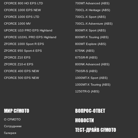
CFORCE 800 HO EPS LTD
700MT Advanced (ABS)
CFORCE 1000 EPS NEW
700CL-X Heritage (ABS)
CFORCE 1000 EPS LTD
700CL-X Sport (ABS)
CFORCE 1000 MV
700CL-X Adventure (ABS)
UFORCE U10 PRO EPS Highland
800MT-X Sport (ABS)
UFORCE U10XL PRO EPS Highland
800MT-X Touring (ABS)
ZFORCE 1000 Sport R EPS
800MT Explore (ABS)
ZFORCE 950 Sport-4 EPS
675NK (ABS)
ZFORCE Z10 EPS
675SR-R (ABS)
ZFORCE Z10-4 EPS
800NK Advanced (ABS)
CFORCE 400 EPS NEW
750SR-S (ABS)
CFORCE 500 EPS NEW
1000MT-X Sport (ABS)
1000MT-X Touring (ABS)
1250TR-G (ABS)
МИР CFMOTO
ВОПРОС-ОТВЕТ
НОВОСТИ
O CFMOTO
Сотрудники
ТЕСТ-ДРАЙВ CFMOTO
Галерея