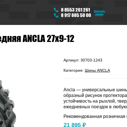
8 8553 261 261
Заказать
звонок
8 917 885 50 00
дняя ANCLA 27х9-12
Артикул:
30703-1243
Категория:
Шины ANCLA
Ancla — универсальные шины 
образный рисунок протектора,
устойчивость на рыхлой, твер
ежедневных поездок в любую п
Рекомендованная розничная 
21 895 ₽