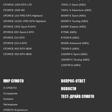
CFORCE 1000 EPS LTD
700CL-X Sport (ABS)
CFORCE 1000 MV
700CL-X Adventure (ABS)
UFORCE U10 PRO EPS Highland
800MT-X Sport (ABS)
UFORCE U10XL PRO EPS Highland
800MT-X Touring (ABS)
ZFORCE 1000 Sport R EPS
800MT Explore (ABS)
ZFORCE 950 Sport-4 EPS
675NK (ABS)
ZFORCE Z10 EPS
675SR-R (ABS)
ZFORCE Z10-4 EPS
800NK Advanced (ABS)
CFORCE 400 EPS NEW
750SR-S (ABS)
CFORCE 500 EPS NEW
1000MT-X Sport (ABS)
1000MT-X Touring (ABS)
1250TR-G (ABS)
МИР CFMOTO
ВОПРОС-ОТВЕТ
НОВОСТИ
O CFMOTO
Сотрудники
ТЕСТ-ДРАЙВ CFMOTO
Галерея
Экспедиции
CFMOTO Experience