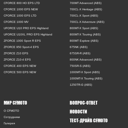
CFORCE 800 HO EPS LTD
700MT Advanced (ABS)
CFORCE 1000 EPS NEW
700CL-X Heritage (ABS)
CFORCE 1000 EPS LTD
700CL-X Sport (ABS)
CFORCE 1000 MV
700CL-X Adventure (ABS)
UFORCE U10 PRO EPS Highland
800MT-X Sport (ABS)
UFORCE U10XL PRO EPS Highland
800MT-X Touring (ABS)
ZFORCE 1000 Sport R EPS
800MT Explore (ABS)
ZFORCE 950 Sport-4 EPS
675NK (ABS)
ZFORCE Z10 EPS
675SR-R (ABS)
ZFORCE Z10-4 EPS
800NK Advanced (ABS)
CFORCE 400 EPS NEW
750SR-S (ABS)
CFORCE 500 EPS NEW
1000MT-X Sport (ABS)
1000MT-X Touring (ABS)
1250TR-G (ABS)
МИР CFMOTO
ВОПРОС-ОТВЕТ
НОВОСТИ
O CFMOTO
Сотрудники
ТЕСТ-ДРАЙВ CFMOTO
Галерея