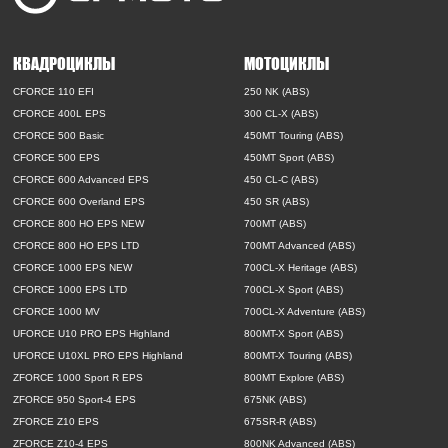
КВАДРОЦИКЛЫ
МОТОЦИКЛЫ
CFORCE 110 EFI
250 NK (ABS)
CFORCE 400L EPS
300 CL-X (ABS)
CFORCE 500 Basic
450MT Touring (ABS)
CFORCE 500 EPS
450MT Sport (ABS)
CFORCE 600 Advanced EPS
450 CL-C (ABS)
CFORCE 600 Overland EPS
450 SR (ABS)
CFORCE 800 HO EPS NEW
700MT (ABS)
CFORCE 800 HO EPS LTD
700MT Advanced (ABS)
CFORCE 1000 EPS NEW
700CL-X Heritage (ABS)
CFORCE 1000 EPS LTD
700CL-X Sport (ABS)
CFORCE 1000 MV
700CL-X Adventure (ABS)
UFORCE U10 PRO EPS Highland
800MT-X Sport (ABS)
UFORCE U10XL PRO EPS Highland
800MT-X Touring (ABS)
ZFORCE 1000 Sport R EPS
800MT Explore (ABS)
ZFORCE 950 Sport-4 EPS
675NK (ABS)
ZFORCE Z10 EPS
675SR-R (ABS)
ZFORCE Z10-4 EPS
800NK Advanced (ABS)